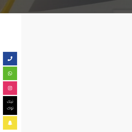
تيك
توك