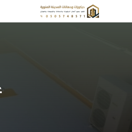
نتقل
لى
لمحتوى
ع