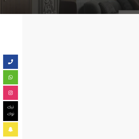
تيك
توك