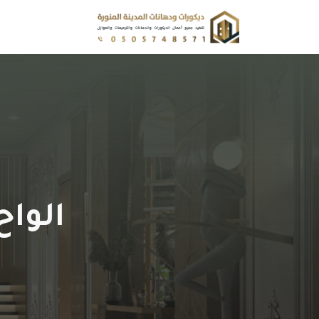
نتقل
لى
لمحتوى
الواح الج