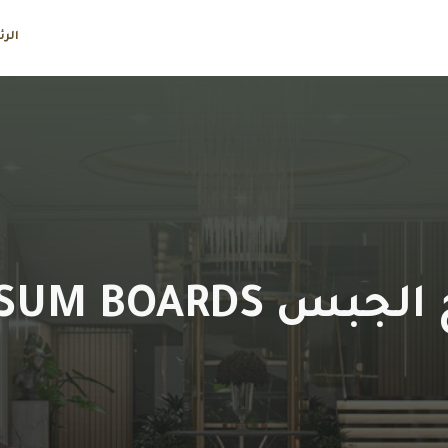
الر
بس GYPSUM BOARDS