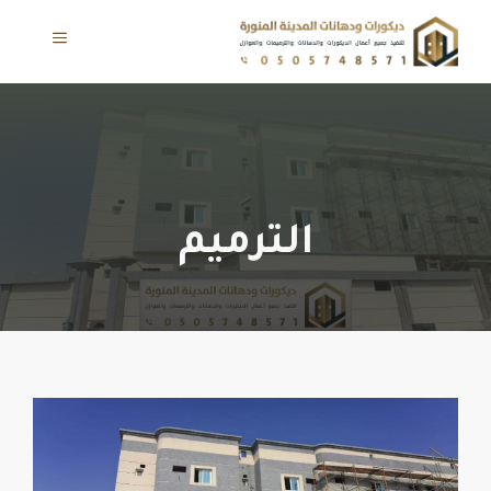
نتقل
لى
القائمة
لمحتوى
الترميم