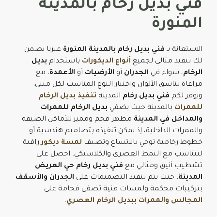
فني بديل رخام بالمدينة
المنورة
الاستعانة بـ
فني بديل رخام بالمدينة المنورة
عبرنا يضمن
لك تنفيذ مثالي لجميع
أنواع الديكورات
باستخدام
بديل
الرخام
، سواء في
الجدران
أو
الأرضيات
أو
الأعمدة
، مع
مراعاة تناسق الألوان واختيار النوع المناسب لكل مبنى.
ويوفر لكم
فني بديل رخام
المدينة
تنفيذ بديل الرخام
للممرات
بالمدينة حيث يضفي
بديل الرخام للممرات
والمداخل في المدينة
مظهر فخم ومميز للأماكن الضيقة
والممرات الداخلية، إذ يمكن تنفيذه بتصاميم هندسية أو
خطوط رخامية توحي بالاتساع وتضيف
لمسة ديكور
راقية
لتتناسب مع النمط العصري والكلاسيكي. احصل على
تشطيب أنيق ومثالي مع
فني بديل رخام حي العريض
المدينة
، حيث يتم تنفيذ التصميمات على
الجدران والأسقف
بتركيبات محكمة ولمسات فنية تضفي فخامة على
المجالس والممرات ببديل الرخام العصري
.