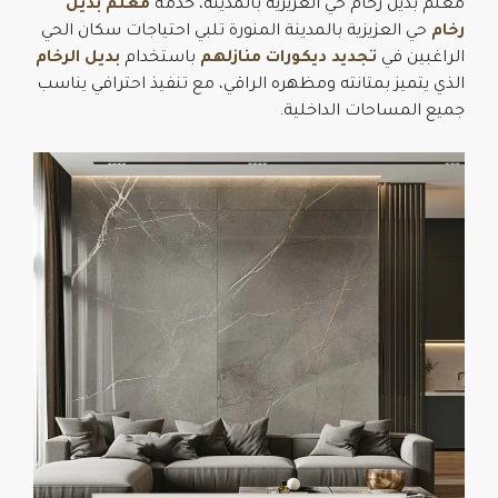
معلم بديل رخام حي العزيزية بالمدينة، خدمة
معلم بديل
رخام
حي العزيزية بالمدينة المنورة تلبي احتياجات سكان الحي
الراغبين في
تجديد ديكورات منازلهم
باستخدام
بديل الرخام
الذي يتميز بمتانته ومظهره الراقي، مع تنفيذ احترافي يناسب
جميع المساحات الداخلية.